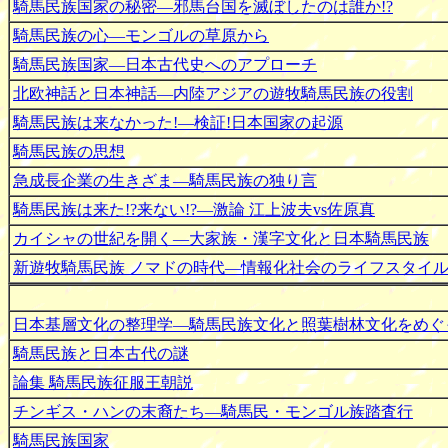
騎馬民族国家の秘密―邪馬台国を滅ぼしたのは誰か!?
騎馬民族の心―モンゴルの草原から
騎馬民族国家―日本古代史へのアプローチ
北欧神話と日本神話―内陸アジアの遊牧騎馬民族の役割
騎馬民族は来なかった!―検証!日本国家の起源
騎馬民族の思想
急成長企業の生きざま―騎馬民族の独り言
騎馬民族は来た!?来ない!?―激論 江上波夫vs佐原真
カイシャの世紀を開く―大家族・漢字文化と日本騎馬民族
新遊牧騎馬民族 ノマドの時代―情報化社会のライフスタイ
日本基層文化の整理学―騎馬民族文化と照葉樹林文化をめぐ
騎馬民族と日本古代の謎
論集 騎馬民族征服王朝説
チンギス・ハンの末裔たち―騎馬民・モンゴル族踏査行
騎馬民族国家