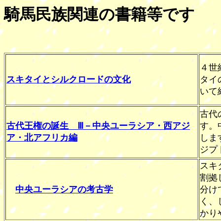
騎馬民族関連の書籍等です
４世
スキタイとシルクロードの文化
タイ
いて
古代
古代王権の誕生 Ⅲ－中央ユーラシア・西アジ
す。
ア・北アフリカ編
しま
ジプ
スキ
割拠
中央ユーラシアの考古学
分け
く、
かり