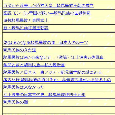
百済から渡来した応神天皇―騎馬民族王朝の成立
図説 モンゴル帝国の戦い―騎馬民族の世界制覇
遊牧騎馬民族と東国武士
新・騎馬民族征服王朝説
悠(はるか)なる騎馬民族の道―日本人のルーツ
騎馬民族のきた道
騎馬民族は来た!?来ない?!―〈激論〉江上波夫vs佐原真
学問と夢と騎馬民族―私の履歴書
騎馬民族と日本人―東アジア・紀元四世紀の謎に迫る
考古紀行 騎馬民族の道はるか―高句麗古墳がいま語るもの
騎馬民族は来なかった
江上波夫の日本古代史―騎馬民族説四十五年
騎馬民族の謎