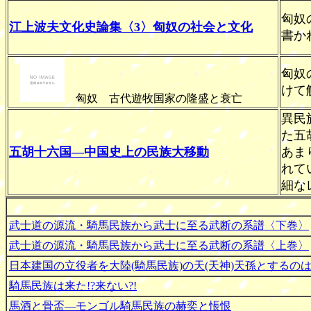
匈奴
江上波夫文化史論集〈3〉匈奴の社会と文化
書か
匈奴
けて
匈奴 古代遊牧国家の隆盛と衰亡
異民
た五
五胡十六国―中国史上の民族大移動
あま
れて
細な
武士道の源流・騎馬民族から武士に至る武断の系譜〈下巻〉
武士道の源流・騎馬民族から武士に至る武断の系譜〈上巻〉
日本建国の立役者を大陸(騎馬民族)の天(天神)天孫とするの
騎馬民族は来た!?来ない?!
馬酒と骨盃―モンゴル騎馬民族の赫奕と悵恨